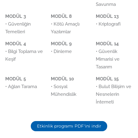
Savunma
MODÜL 3
MODÜL 8
MODÜL 13
• Güvenliğin
• Kötü Amaçlı
• Kriptografi
Temelleri
Yazılımlar
MODÜL 4
MODÜL 9
MODÜL 14
• Bilgi Toplama ve
• Dinleme
• Güvenlik
Keşif
Mimarisi ve
Tasarım
MODÜL 5
MODÜL 10
MODÜL 15
• Ağları Tarama
• Sosyal
• Bulut Bilişim ve
Mühendislik
Nesnelerin
İnterneti
Etkinlik programı PDF'ini indir