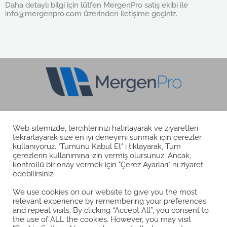
Daha detaylı bilgi için lütfen MergenPro satış ekibi ile
k
e
w
info@mergenpro.com üzerinden iletişime geçiniz.
e
b
i
d
o
t
i
o
t
n
k
e
r
Web sitemizde, tercihlerinizi hatırlayarak ve ziyaretleri
tekrarlayarak size en iyi deneyimi sunmak için çerezler
T
L
Y
F
I
kullanıyoruz. "Tümünü Kabul Et" i tıklayarak, Tüm
w
i
o
a
n
çerezlerin kullanımına izin vermiş olursunuz. Ancak,
i
n
u
c
s
kontrollü bir onay vermek için "Çerez Ayarları" nı ziyaret
t
k
t
e
t
edebilirsiniz.
t
e
u
b
a
e
d
b
o
g
r
i
e
o
r
←
Önceki Yazı
Sonraki Yazı
→
We use cookies on our website to give you the most
n
k
a
relevant experience by remembering your preferences
m
and repeat visits. By clicking “Accept All”, you consent to
the use of ALL the cookies. However, you may visit