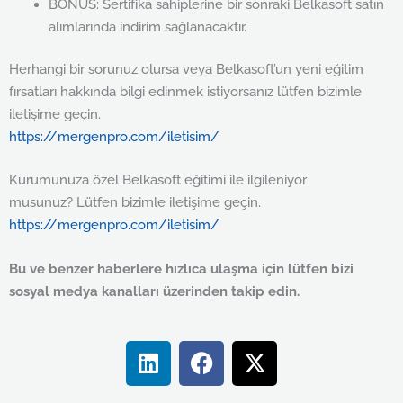
BONUS: Sertifika sahiplerine bir sonraki Belkasoft satın
alımlarında indirim sağlanacaktır.
Herhangi bir sorunuz olursa veya Belkasoft’un yeni eğitim
fırsatları hakkında bilgi edinmek istiyorsanız lütfen bizimle
iletişime geçin.
https://mergenpro.com/iletisim/
Kurumunuza özel Belkasoft eğitimi ile ilgileniyor
musunuz? Lütfen bizimle iletişime geçin.
https://mergenpro.com/iletisim/
Bu ve benzer haberlere hızlıca ulaşma için lütfen bizi
sosyal medya kanalları üzerinden takip edin.
L
F
X
i
a
-
n
c
t