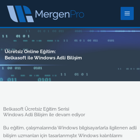
İçeriğe
atla
Ücretsiz Online Eğitim:
Belkasoft ile Windows Adli Bilişim
Belkasoft Ücretsiz Eğitim Serisi
Windows Adli Bilişim ile devam ediyor
Bu eğitim, çalışmalarında Windows bilgisayarlarla ilgilenen adli
bilişim uzmanları için tasarlanmıştır. Windows kalıntılarını