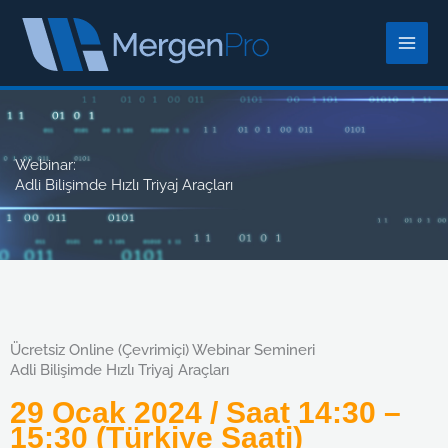
İçeriğe
atla
Webinar:
Adli Bilişimde Hızlı Triyaj Araçları
Ücretsiz Online (Çevrimiçi) Webinar Semineri
Adli Bilişimde Hızlı Triyaj Araçları
29 Ocak 2024 / Saat 14:30 –
15:30 (Türkiye Saati)