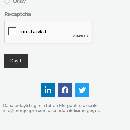
Onay
Recaptcha
L
F
T
i
a
w
n
c
i
Daha detaylı bilgi için lütfen MergenPro ekibi ile
k
e
t
info@mergenpro.com üzerinden iletişime geçiniz.
e
b
t
d
o
e
i
o
r